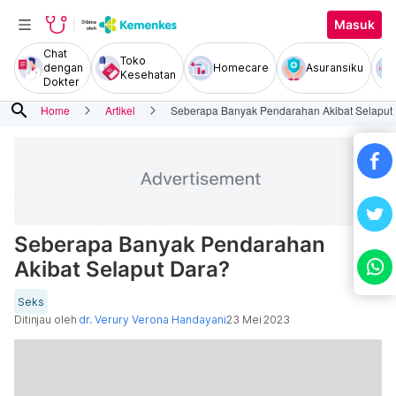
Masuk
Chat
Toko
dengan
Homecare
Asuransiku
Kesehatan
Dokter
search
Home
Artikel
Seberapa Banyak Pendarahan Akibat Selaput
Seberapa Banyak Pendarahan
Akibat Selaput Dara?
Seks
Ditinjau oleh
dr. Verury Verona Handayani
23 Mei 2023