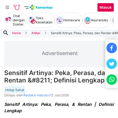
Masuk
Chat
Toko
dengan
Homecare
Asuransiku
Kesehatan
Dokter
search
Home
Artikel
Sensitif Artinya: Peka, Perasa, dan Rentan &#
Sensitif Artinya: Peka, Perasa, dan
Rentan &#8211; Definisi Lengkap
Hidup Sehat
Ditinjau oleh
Redaksi Halodoc
12 Juni 2026
Sensitif Artinya: Peka, Perasa, & Rentan | Definisi
Lengkap