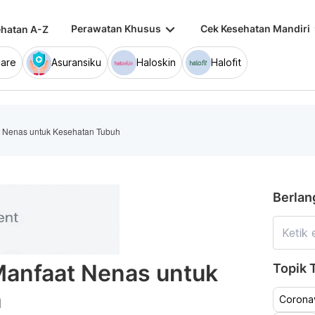
keyboard_arrow_down
keybo
Perawatan Khusus
Cek Kesehatan Mandiri
hatan A-Z
are
Asuransiku
Haloskin
Halofit
 Nenas untuk Kesehatan Tubuh
Berlan
anfaat Nenas untuk
Topik T
h
Coronav