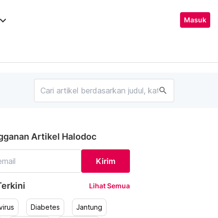
ard_arrow_down
Masuk
search
gganan Artikel Halodoc
Kirim
erkini
Lihat Semua
irus
Diabetes
Jantung