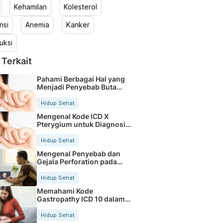
Kehamilan
Kolesterol
nsi
Anemia
Kanker
uksi
 Terkait
Pahami Berbagai Hal yang
Menjadi Penyebab Buta
Warna
Hidup Sehat
Mengenal Kode ICD X
Pterygium untuk Diagnosis
Mata
Hidup Sehat
Mengenal Penyebab dan
Gejala Perforation pada
Tubuh
Hidup Sehat
Memahami Kode
Gastropathy ICD 10 dalam
Rekam Medis Pasien
Hidup Sehat