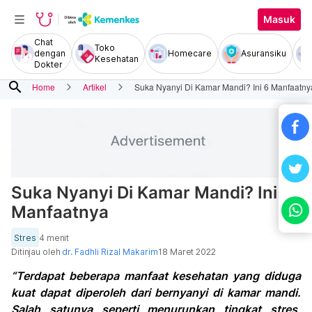
Masuk
Chat
Toko
dengan
Homecare
Asuransiku
Kesehatan
Dokter
search
Home
Artikel
Suka Nyanyi Di Kamar Mandi? Ini 6 Manfaatny
Suka Nyanyi Di Kamar Mandi? Ini 6
Manfaatnya
Stres
4 menit
Ditinjau oleh
dr. Fadhli Rizal Makarim
18 Maret 2022
“Terdapat beberapa manfaat kesehatan yang diduga
kuat dapat diperoleh dari bernyanyi di kamar mandi.
Salah satunya seperti menurunkan tingkat stres,