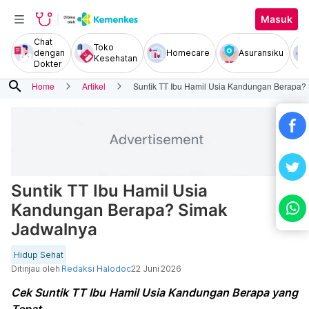
Masuk
Chat
Toko
dengan
Homecare
Asuransiku
Kesehatan
Dokter
search
Home
Artikel
Suntik TT Ibu Hamil Usia Kandungan Berapa?
Suntik TT Ibu Hamil Usia
Kandungan Berapa? Simak
Jadwalnya
Hidup Sehat
Ditinjau oleh
Redaksi Halodoc
22 Juni 2026
Cek Suntik TT Ibu Hamil Usia Kandungan Berapa yang