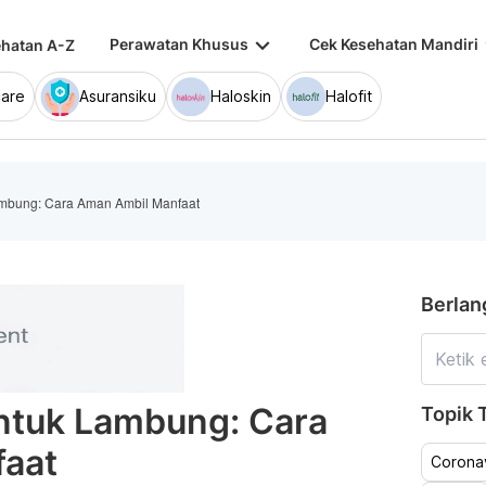
keyboard_arrow_down
keybo
Perawatan Khusus
Cek Kesehatan Mandiri
hatan A-Z
are
Asuransiku
Haloskin
Halofit
mbung: Cara Aman Ambil Manfaat
Berlan
tuk Lambung: Cara
Topik T
aat
Coronav