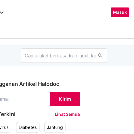
ard_arrow_down
Masuk
search
gganan Artikel Halodoc
Kirim
erkini
Lihat Semua
irus
Diabetes
Jantung