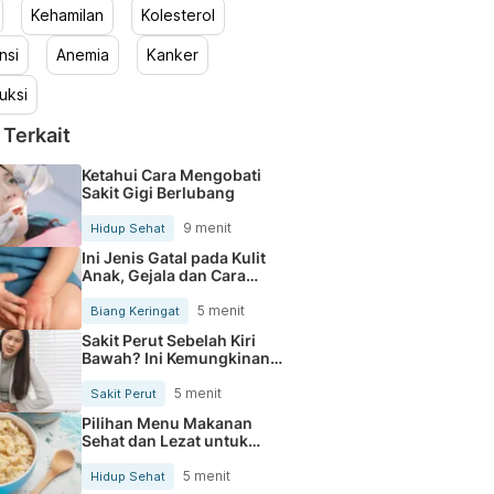
Kehamilan
Kolesterol
nsi
Anemia
Kanker
uksi
 Terkait
Ketahui Cara Mengobati
Sakit Gigi Berlubang
9 menit
Hidup Sehat
Ini Jenis Gatal pada Kulit
Anak, Gejala dan Cara
Mengobatinya
5 menit
Biang Keringat
Sakit Perut Sebelah Kiri
Bawah? Ini Kemungkinan
Penyebabnya
5 menit
Sakit Perut
Pilihan Menu Makanan
Sehat dan Lezat untuk
Mengurangi Kolesterol
5 menit
Hidup Sehat