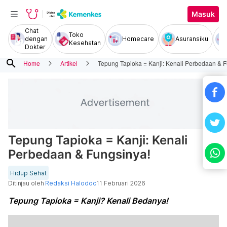
Masuk
Chat
Toko
dengan
Homecare
Asuransiku
Kesehatan
Dokter
search
Home
Artikel
Tepung Tapioka = Kanji: Kenali Perbedaan & F
Tepung Tapioka = Kanji: Kenali
Perbedaan & Fungsinya!
Hidup Sehat
Ditinjau oleh
Redaksi Halodoc
11 Februari 2026
Tepung Tapioka = Kanji? Kenali Bedanya!