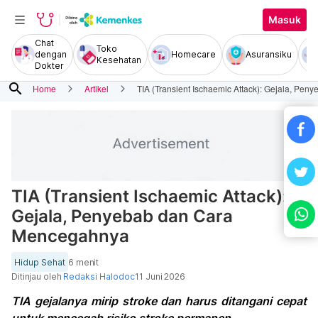
Masuk
Chat
Toko
dengan
Homecare
Asuransiku
Kesehatan
Dokter
search
Home
Artikel
TIA (Transient Ischaemic Attack): Gejala, P
TIA (Transient Ischaemic Attack):
Gejala, Penyebab dan Cara
Mencegahnya
Hidup Sehat
6 menit
Ditinjau oleh
Redaksi Halodoc
11 Juni 2026
TIA gejalanya mirip stroke dan harus ditangani cepat