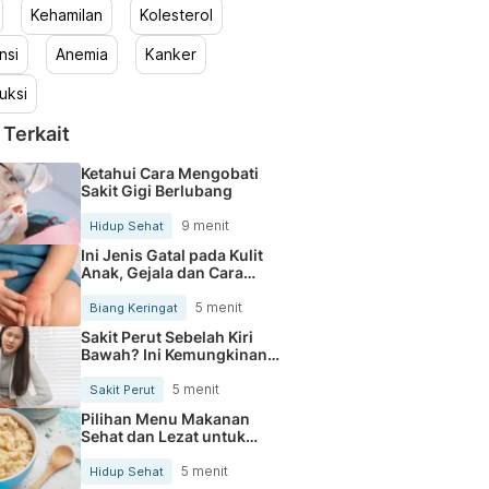
Kehamilan
Kolesterol
nsi
Anemia
Kanker
uksi
 Terkait
Ketahui Cara Mengobati
Sakit Gigi Berlubang
9 menit
Hidup Sehat
Ini Jenis Gatal pada Kulit
Anak, Gejala dan Cara
Mengobatinya
5 menit
Biang Keringat
Sakit Perut Sebelah Kiri
Bawah? Ini Kemungkinan
Penyebabnya
5 menit
Sakit Perut
Pilihan Menu Makanan
Sehat dan Lezat untuk
Mengurangi Kolesterol
5 menit
Hidup Sehat