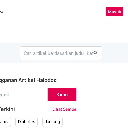
ard_arrow_down
Masuk
search
gganan Artikel Halodoc
Kirim
erkini
Lihat Semua
irus
Diabetes
Jantung