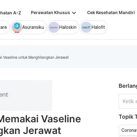
keyboard_arrow_down
keybo
Perawatan Khusus
Cek Kesehatan Mandiri
hatan A-Z
are
Asuransiku
Haloskin
Halofit
 Vaseline untuk Menghilangkan Jerawat
Berlan
Memakai Vaseline
Topik T
gkan Jerawat
Coronav