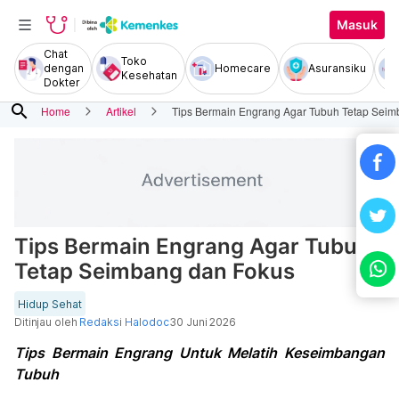
Masuk
Chat
Toko
dengan
Homecare
Asuransiku
Kesehatan
Dokter
search
Home
Artikel
Tips Bermain Engrang Agar Tubuh Tetap Seim
Tips Bermain Engrang Agar Tubuh
Tetap Seimbang dan Fokus
Hidup Sehat
Ditinjau oleh
Redaksi Halodoc
30 Juni 2026
Tips Bermain Engrang Untuk Melatih Keseimbangan
Tubuh