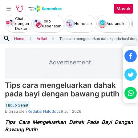
Masuk
Chat
Toko
dengan
Homecare
Asuransiku
Kesehatan
Dokter
search
Home
Artikel
Tips cara mengeluarkan dahak pada bayi den
Tips cara mengeluarkan dahak
pada bayi dengan bawang putih
Hidup Sehat
Ditinjau oleh
Redaksi Halodoc
29 Juni 2026
Tips Cara Mengeluarkan Dahak Pada Bayi Dengan
Bawang Putih