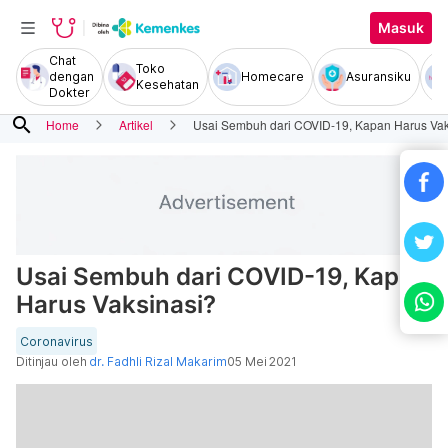
Masuk
Chat
Toko
dengan
Homecare
Asuransiku
Kesehatan
Dokter
search
Home
Artikel
Usai Sembuh dari COVID-19, Kapan Harus Vak
Usai Sembuh dari COVID-19, Kapan
Harus Vaksinasi?
Coronavirus
Ditinjau oleh
dr. Fadhli Rizal Makarim
05 Mei 2021