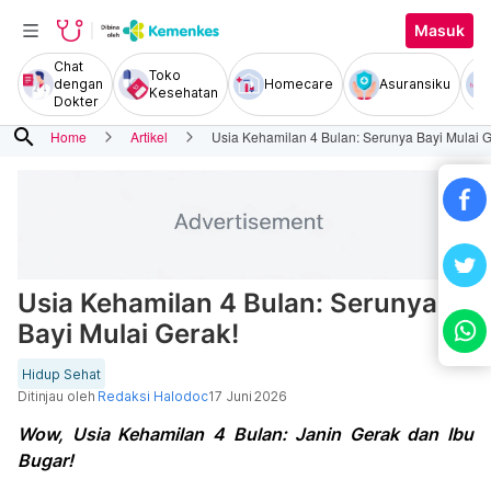
Masuk
Chat
Toko
dengan
Homecare
Asuransiku
Kesehatan
Dokter
search
Home
Artikel
Usia Kehamilan 4 Bulan: Serunya Bayi Mulai G
Usia Kehamilan 4 Bulan: Serunya
Bayi Mulai Gerak!
Hidup Sehat
Ditinjau oleh
Redaksi Halodoc
17 Juni 2026
Wow, Usia Kehamilan 4 Bulan: Janin Gerak dan Ibu
Bugar!