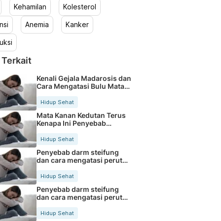
Kehamilan
Kolesterol
nsi
Anemia
Kanker
uksi
 Terkait
Kenali Gejala Madarosis dan
Cara Mengatasi Bulu Mata
Rontok
Hidup Sehat
Mata Kanan Kedutan Terus
Kenapa Ini Penyebab
Medisnya
Hidup Sehat
Penyebab darm steifung
dan cara mengatasi perut
kaku secara alami
Hidup Sehat
Penyebab darm steifung
dan cara mengatasi perut
kaku secara alami
Hidup Sehat