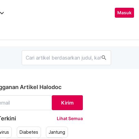
ard_arrow_down
Masuk
search
gganan Artikel Halodoc
Kirim
erkini
Lihat Semua
irus
Diabetes
Jantung