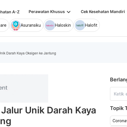
keyboard_arrow_down
keybo
Perawatan Khusus
Cek Kesehatan Mandiri
hatan A-Z
are
Asuransiku
Haloskin
Halofit
Unik Darah Kaya Oksigen ke Jantung
Berlan
 Jalur Unik Darah Kaya
Topik T
ung
Coronav