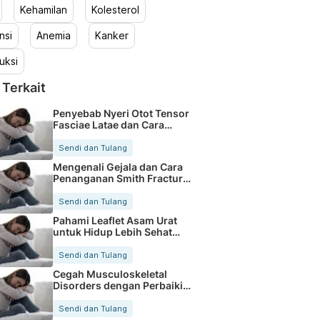
Kehamilan
Kolesterol
nsi
Anemia
Kanker
uksi
 Terkait
Penyebab Nyeri Otot Tensor
Fasciae Latae dan Cara
Mengatasinya
Sendi dan Tulang
Mengenali Gejala dan Cara
Penanganan Smith Fracture
yang Tepat
Sendi dan Tulang
Pahami Leaflet Asam Urat
untuk Hidup Lebih Sehat
dan Nyaman
Sendi dan Tulang
Cegah Musculoskeletal
Disorders dengan Perbaiki
Postur Tubuh
Sendi dan Tulang