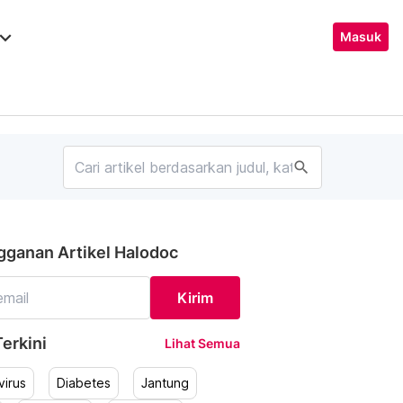
ard_arrow_down
Masuk
search
gganan Artikel Halodoc
Kirim
erkini
Lihat Semua
irus
Diabetes
Jantung