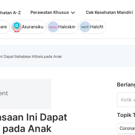
keyboard_arrow_down
keybo
Perawatan Khusus
Cek Kesehatan Mandiri
hatan A-Z
are
Asuransiku
Haloskin
Halofit
ni Dapat Sebabkan Kifosis pada Anak
Berlan
saan Ini Dapat
Topik T
s pada Anak
Coronav