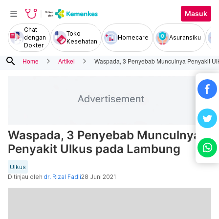
Masuk
Chat
Toko
dengan
Homecare
Asuransiku
Kesehatan
Dokter
search
Home
Artikel
Waspada, 3 Penyebab Munculnya Penyakit U
Waspada, 3 Penyebab Munculnya
Penyakit Ulkus pada Lambung
Ulkus
Ditinjau oleh
dr. Rizal Fadli
28 Juni 2021