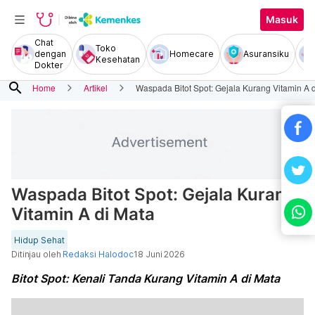
Masuk
Chat
Toko
dengan
Homecare
Asuransiku
Kesehatan
Dokter
search
Home
Artikel
Waspada Bitot Spot: Gejala Kurang Vitamin A 
Waspada Bitot Spot: Gejala Kurang
Vitamin A di Mata
Hidup Sehat
Ditinjau oleh
Redaksi Halodoc
18 Juni 2026
Bitot Spot: Kenali Tanda Kurang Vitamin A di Mata