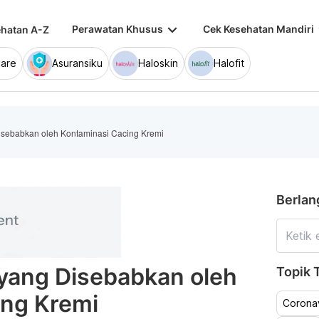
keyboard_arrow_down
keybo
Perawatan Khusus
Cek Kesehatan Mandiri
hatan A-Z
are
Asuransiku
Haloskin
Halofit
isebabkan oleh Kontaminasi Cacing Kremi
Berlan
yang Disebabkan oleh
Topik T
ing Kremi
Coronav