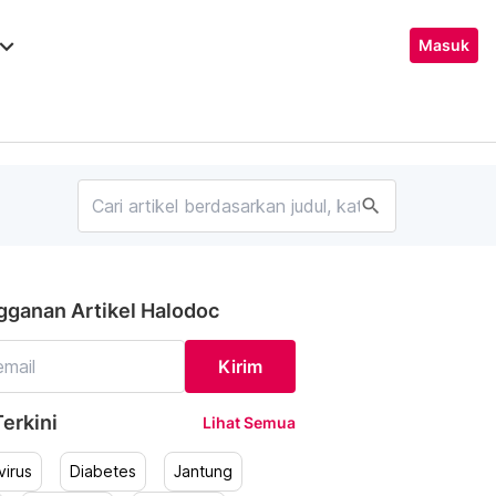
ard_arrow_down
Masuk
search
gganan Artikel Halodoc
Kirim
erkini
Lihat Semua
irus
Diabetes
Jantung