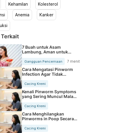
Kehamilan
Kolesterol
nsi
Anemia
Kanker
uksi
 Terkait
7 Buah untuk Asam
Lambung, Aman untuk
Dikonsumsi
7 menit
Gangguan Pencernaan
Cara Mengatasi Pinworm
Infection Agar Tidak
Kambuh Lagi
Cacing Kremi
Kenali Pinworm Symptoms
yang Sering Muncul Malam
Hari
Cacing Kremi
Cara Menghilangkan
Pinworms in Poop Secara
Tuntas
Cacing Kremi