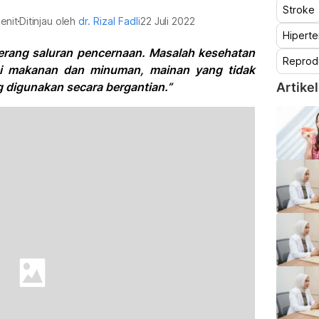
Stroke
enit
Ditinjau oleh
dr. Rizal Fadli
22 Juli 2022
Hiperte
yerang saluran pencernaan. Masalah kesehatan
Reprod
nasi makanan dan minuman, mainan yang tidak
ng digunakan secara bergantian.”
Artikel