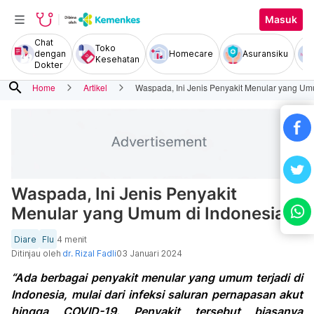
Masuk
Chat
Toko
dengan
Homecare
Asuransiku
Kesehatan
Dokter
search
Home
Artikel
Waspada, Ini Jenis Penyakit Menular yang Um
Waspada, Ini Jenis Penyakit
Menular yang Umum di Indonesia
Diare
Flu
4 menit
Ditinjau oleh
dr. Rizal Fadli
03 Januari 2024
“Ada berbagai penyakit menular yang umum terjadi di
Indonesia, mulai dari infeksi saluran pernapasan akut
hingga COVID-19. Penyakit tersebut biasanya