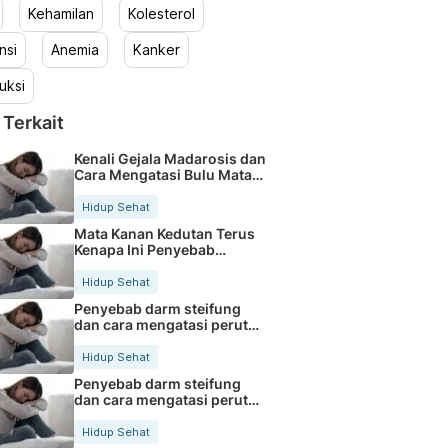
Kehamilan
Kolesterol
nsi
Anemia
Kanker
uksi
 Terkait
Kenali Gejala Madarosis dan
Cara Mengatasi Bulu Mata
Rontok
Hidup Sehat
Mata Kanan Kedutan Terus
Kenapa Ini Penyebab
Medisnya
Hidup Sehat
Penyebab darm steifung
dan cara mengatasi perut
kaku secara alami
Hidup Sehat
Penyebab darm steifung
dan cara mengatasi perut
kaku secara alami
Hidup Sehat