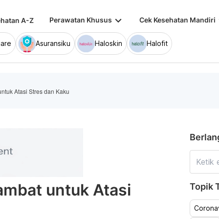
keyboard_arrow_down
keybo
Perawatan Khusus
Cek Kesehatan Mandiri
hatan A-Z
are
Asuransiku
Haloskin
Halofit
ntuk Atasi Stres dan Kaku
Berlan
ambat untuk Atasi
Topik T
Coronav