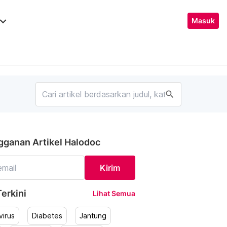
ard_arrow_down
Masuk
search
gganan Artikel Halodoc
Kirim
erkini
Lihat Semua
irus
Diabetes
Jantung