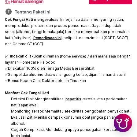
Tentang Paket Ini
Cek Fungsi Hati
mengevaluasi kinerja hati dalam menyaring racun,
memproduksi protein, dan proses pencernaan. Gaya hidup tidak
sehat (alkohol, tinggi lemak/gula) berisiko menyebabkan perlemakan
hati (fatty liver).
Pemeriksaan ini
meliputi tes enzim hati (SGPT, SGOT)
dan Gamma GT (GGT).
✅
Tindakan dilakukan
di rumah (home service)
/ dari mana saja
dengan
layanan Homecare Halodoc
✅Dilakukan 100% oleh Tenaga Medis Bersertifikat
✅Sampel darah/urine dibawa langsung ke lab, dijamin aman & steril
✅Bonus Kupon Chat Dokter setelah Tindakan
Manfaat Cek Fungsi Hati
Deteksi Dini: Mengidentifikasi
hepatitis
, sirosis, atau perlemakan
hati sejak awal.
Monitoring Terapi: Memantau efektivitas pengobatan penyakit hati.
Evaluasi Zat: Menilai dampak konsumsi obat jangka panjang atau
alkohol.
Cegah Komplikasi: Mendukung upaya pencegahan kerusakan hati
lebih lanjut.