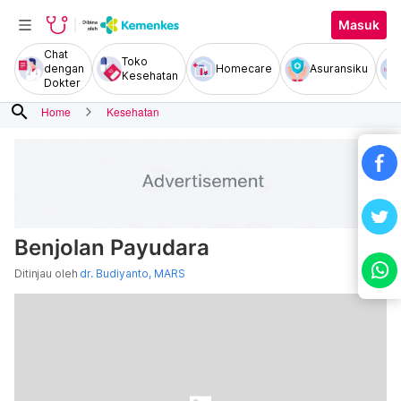
Masuk
Chat
Toko
dengan
Homecare
Asuransiku
Kesehatan
Dokter
search
Home
Kesehatan
Benjolan Payudara
Ditinjau oleh
dr. Budiyanto, MARS