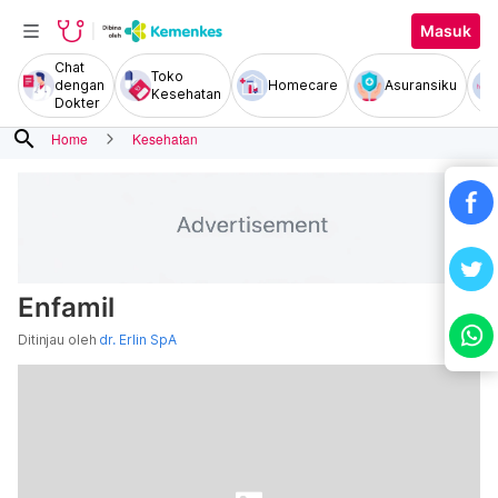
Masuk
Chat
Toko
dengan
Homecare
Asuransiku
Kesehatan
Dokter
search
Home
Kesehatan
Enfamil
Ditinjau oleh
dr. Erlin SpA