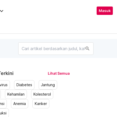
ard_arrow_down
Masuk
search
erkini
Lihat Semua
irus
Diabetes
Jantung
Kehamilan
Kolesterol
nsi
Anemia
Kanker
uksi