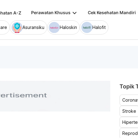
keyboard_arrow_down
keybo
Perawatan Khusus
Cek Kesehatan Mandiri
hatan A-Z
are
Asuransiku
Haloskin
Halofit
Topik T
Coronav
Stroke
Hiperte
Reprod