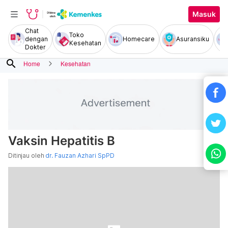
Masuk
Chat
Toko
dengan
Homecare
Asuransiku
Kesehatan
Dokter
search
Home
Kesehatan
Vaksin Hepatitis B
Ditinjau oleh
dr. Fauzan Azhari SpPD