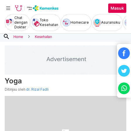
Masuk
Chat
Toko
dengan
Homecare
Asuransiku
Kesehatan
Dokter
search
Home
Kesehatan
Yoga
Ditinjau oleh
dr. Rizal Fadli