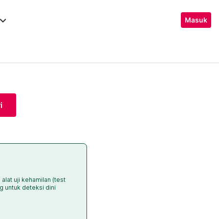
ard_arrow_down
Masuk
i
at uji kehamilan (test
g untuk deteksi dini