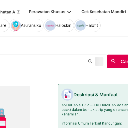
keyboard_arrow_down
keybo
Perawatan Khusus
Cek Kesehatan Mandiri
hatan A-Z
are
Asuransiku
Haloskin
Halofit
|
search
search
Car
Deskripsi & Manfaat
ANDALAN STRIP UJI KEHAMILAN adalah al
pack) dalam bentuk strip yang dirancan
kehamilan.
Informasi Umum Terkait Kandungan: