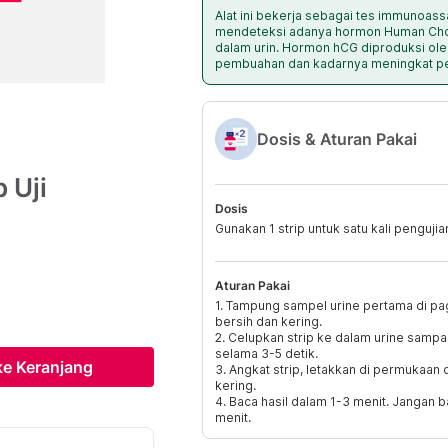
Alat ini bekerja sebagai tes immunoassa
mendeteksi adanya hormon Human Chor
dalam urin. Hormon hCG diproduksi oleh
pembuahan dan kadarnya meningkat pes
Dosis & Aturan Pakai
 Uji
Dosis
Gunakan 1 strip untuk satu kali pengujia
Aturan Pakai
1. Tampung sampel urine pertama di pa
bersih dan kering.
2. Celupkan strip ke dalam urine sampa
selama 3-5 detik.
e Keranjang
3. Angkat strip, letakkan di permukaan 
kering.
4. Baca hasil dalam 1-3 menit. Jangan ba
menit.