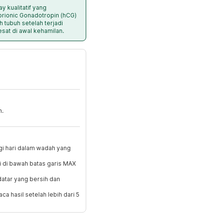
y kualitatif yang
ionic Gonadotropin (hCG)
 tubuh setelah terjadi
at di awal kehamilan.
n.
gi hari dalam wadah yang
i di bawah batas garis MAX
datar yang bersih dan
ca hasil setelah lebih dari 5