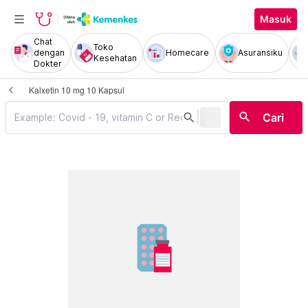
Masuk
Chat
Toko
dengan
Homecare
Asuransiku
Kesehatan
Dokter
Kalxetin 10 mg 10 Kapsul
|
search
search
Cari