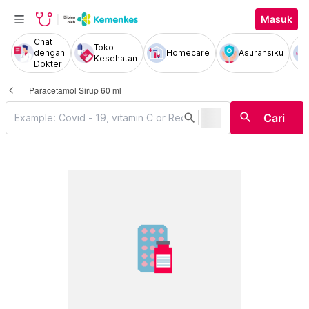
Masuk
Chat
Toko
dengan
Homecare
Asuransiku
Kesehatan
Dokter
Paracetamol Sirup 60 ml
|
search
search
Cari