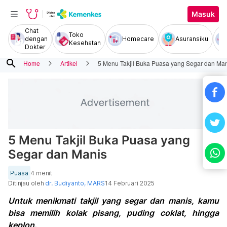
Masuk
Chat
Toko
dengan
Homecare
Asuransiku
Kesehatan
Dokter
search
Home
Artikel
5 Menu Takjil Buka Puasa yang Segar dan Ma
5 Menu Takjil Buka Puasa yang
Segar dan Manis
Puasa
4 menit
Ditinjau oleh
dr. Budiyanto, MARS
14 Februari 2025
Untuk menikmati takjil yang segar dan manis, kamu
bisa memilih kolak pisang, puding coklat, hingga
keplon.