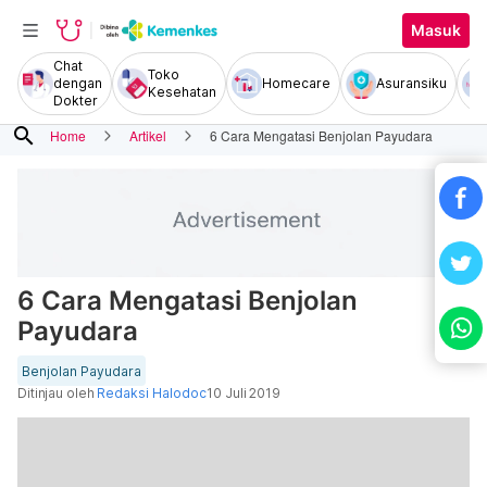
Masuk
Chat
Toko
dengan
Homecare
Asuransiku
Kesehatan
Dokter
search
Home
Artikel
6 Cara Mengatasi Benjolan Payudara
6 Cara Mengatasi Benjolan
Payudara
Benjolan Payudara
Ditinjau oleh
Redaksi Halodoc
10 Juli 2019