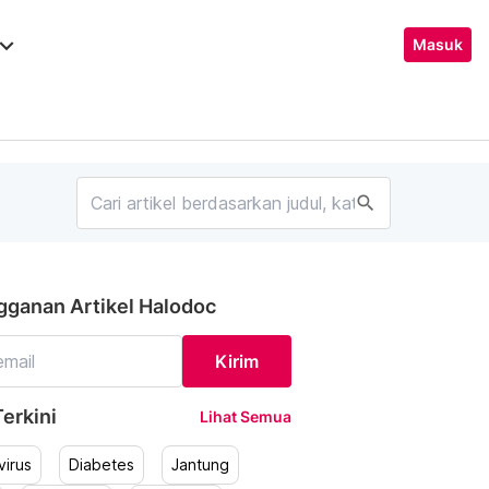
ard_arrow_down
Masuk
search
gganan Artikel Halodoc
Kirim
erkini
Lihat Semua
irus
Diabetes
Jantung