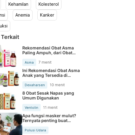
Kehamilan
Kolesterol
nsi
Anemia
Kanker
uksi
 Terkait
Rekomendasi Obat Asma
Paling Ampuh, dari Obat
Bebas hingga Petunjuk
Dokter
7 menit
Asma
Ini Rekomendasi Obat Asma
Anak yang Tersedia di
Apotek
10 menit
Dexaharsen
8 Obat Sesak Napas yang
Umum Digunakan
11 menit
Ventolin
Apa fungsi masker mulut?
Ternyata penting buat
kesehatan
Polusi Udara