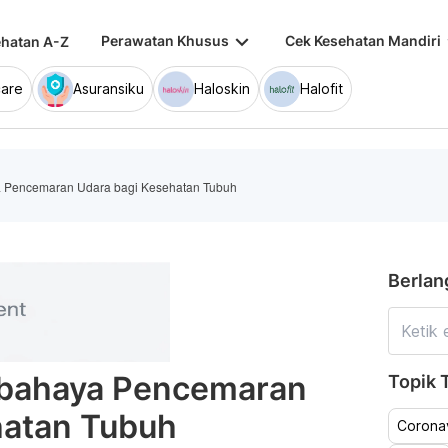
keyboard_arrow_down
keybo
Perawatan Khusus
Cek Kesehatan Mandiri
hatan A-Z
are
Asuransiku
Haloskin
Halofit
a Pencemaran Udara bagi Kesehatan Tubuh
Berlan
rbahaya Pencemaran
Topik T
hatan Tubuh
Coronav