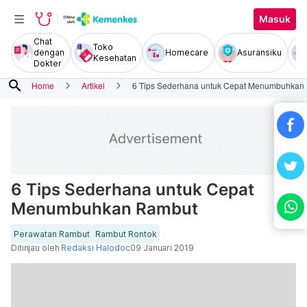
Masuk
Chat
Toko
dengan
Homecare
Asuransiku
Kesehatan
Dokter
search
Home
Artikel
6 Tips Sederhana untuk Cepat Menumbuhkan
6 Tips Sederhana untuk Cepat
Menumbuhkan Rambut
Perawatan Rambut
Rambut Rontok
Ditinjau oleh
Redaksi Halodoc
09 Januari 2019