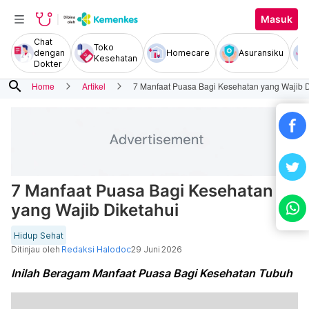
Masuk
Chat
Toko
dengan
Homecare
Asuransiku
Kesehatan
Dokter
search
Home
Artikel
7 Manfaat Puasa Bagi Kesehatan yang Wajib D
7 Manfaat Puasa Bagi Kesehatan
yang Wajib Diketahui
Hidup Sehat
Ditinjau oleh
Redaksi Halodoc
29 Juni 2026
Inilah Beragam Manfaat Puasa Bagi Kesehatan Tubuh