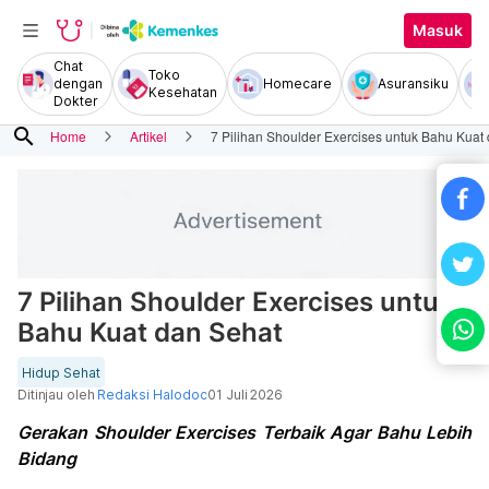
Masuk
Chat
Toko
dengan
Homecare
Asuransiku
Kesehatan
Dokter
search
Home
Artikel
7 Pilihan Shoulder Exercises untuk Bahu Kuat
7 Pilihan Shoulder Exercises untuk
Bahu Kuat dan Sehat
Hidup Sehat
Ditinjau oleh
Redaksi Halodoc
01 Juli 2026
Gerakan Shoulder Exercises Terbaik Agar Bahu Lebih
Bidang