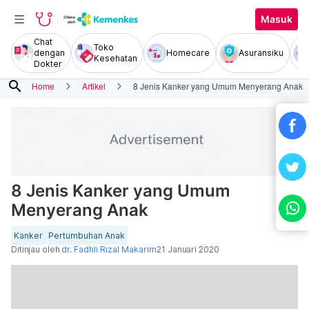
Masuk
Chat
Toko
dengan
Homecare
Asuransiku
Kesehatan
Dokter
search
Home
Artikel
8 Jenis Kanker yang Umum Menyerang Anak
8 Jenis Kanker yang Umum
Menyerang Anak
Kanker
Pertumbuhan Anak
Ditinjau oleh
dr. Fadhli Rizal Makarim
21 Januari 2020