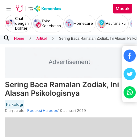
Masuk
Chat
Toko
dengan
Homecare
Asuransiku
Kesehatan
Dokter
search
Home
Artikel
Sering Baca Ramalan Zodiak, Ini Alasan Psiko
Sering Baca Ramalan Zodiak, Ini
Alasan Psikologisnya
Psikologi
Ditinjau oleh
Redaksi Halodoc
10 Januari 2019