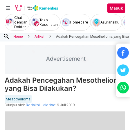
Masuk
Chat
Toko
dengan
Homecare
Asuransiku
Kesehatan
Dokter
search
Home
Artikel
Adakah Pencegahan Mesothelioma yang Bisa 
Adakah Pencegahan Mesothelioma
yang Bisa Dilakukan?
Mesothelioma
Ditinjau oleh
Redaksi Halodoc
19 Juli 2019