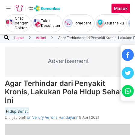
Masuk
Chat
Toko
dengan
Homecare
Asuransiku
Kesehatan
Dokter
search
Home
Artikel
Agar Terhindar dari Penyakit Kronis, Lakukan 
Agar Terhindar dari Penyakit
Kronis, Lakukan Pola Hidup Sehat
Ini
Hidup Sehat
Ditinjau oleh
dr. Verury Verona Handayani
19 April 2021