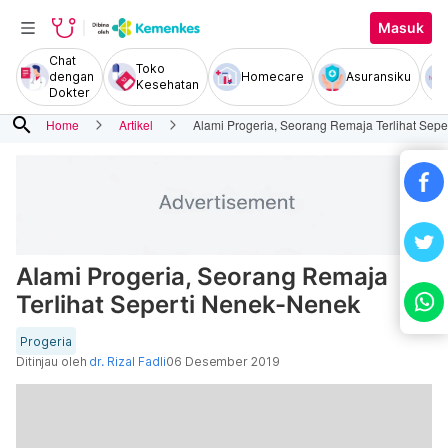
Masuk
Chat
Toko
dengan
Homecare
Asuransiku
Kesehatan
Dokter
search
Home
Artikel
Alami Progeria, Seorang Remaja Terlihat Sep
Alami Progeria, Seorang Remaja
Terlihat Seperti Nenek-Nenek
Progeria
Ditinjau oleh
dr. Rizal Fadli
06 Desember 2019