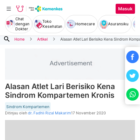
Masuk
Chat
Toko
dengan
Homecare
Asuransiku
Kesehatan
Dokter
search
Home
Artikel
Alasan Atlet Lari Berisiko Kena Sindrom Komp
Alasan Atlet Lari Berisiko Kena
Sindrom Kompartemen Kronis
Sindrom Kompartemen
Ditinjau oleh
dr. Fadhli Rizal Makarim
17 November 2020