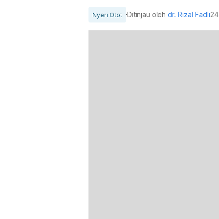
Ditinjau oleh
dr. Rizal Fadli
24
Nyeri Otot