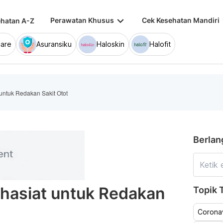
keyboard_arrow_down
keybo
Perawatan Khusus
Cek Kesehatan Mandiri
hatan A-Z
are
Asuransiku
Haloskin
Halofit
untuk Redakan Sakit Otot
Berlan
hasiat untuk Redakan
Topik T
Coronav