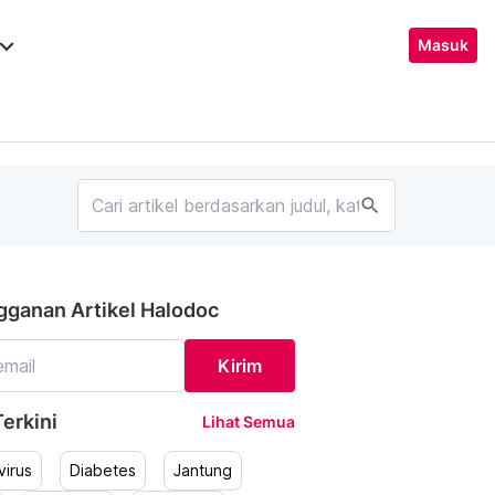
ard_arrow_down
Masuk
search
gganan Artikel Halodoc
Kirim
erkini
Lihat Semua
irus
Diabetes
Jantung