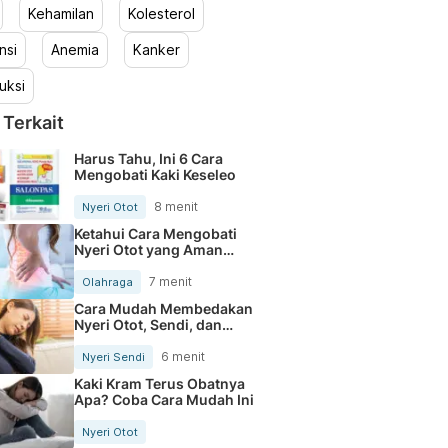
Kehamilan
Kolesterol
nsi
Anemia
Kanker
uksi
 Terkait
Harus Tahu, Ini 6 Cara
Mengobati Kaki Keseleo
8 menit
Nyeri Otot
Ketahui Cara Mengobati
Nyeri Otot yang Aman
Dilakukan
7 menit
Olahraga
Cara Mudah Membedakan
Nyeri Otot, Sendi, dan
Tulang
6 menit
Nyeri Sendi
Kaki Kram Terus Obatnya
Apa? Coba Cara Mudah Ini
Nyeri Otot