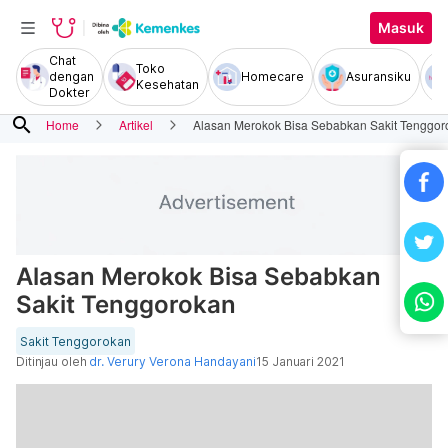
Masuk
Chat
Toko
dengan
Homecare
Asuransiku
Kesehatan
Dokter
search
Home
Artikel
Alasan Merokok Bisa Sebabkan Sakit Tenggor
Alasan Merokok Bisa Sebabkan
Sakit Tenggorokan
Sakit Tenggorokan
Ditinjau oleh
dr. Verury Verona Handayani
15 Januari 2021