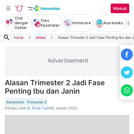
Masuk
Chat
Toko
dengan
Homecare
Asuransiku
Kesehatan
Dokter
search
Home
Artikel
Alasan Trimester 2 Jadi Fase Penting Ibu dan 
Alasan Trimester 2 Jadi Fase
Penting Ibu dan Janin
Kehamilan
Trimester 2
Ditinjau oleh
dr. Rizal Fadli
05 Januari 2022