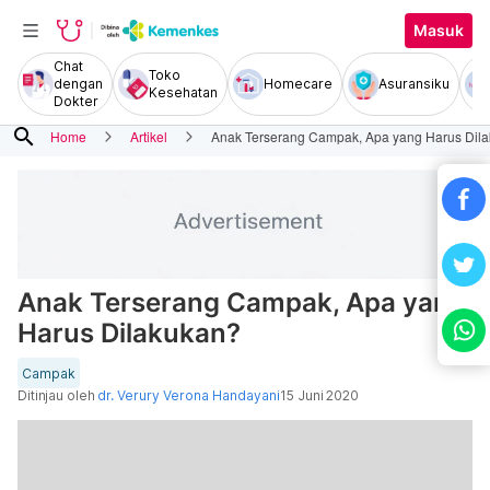
Masuk
Chat
Toko
dengan
Homecare
Asuransiku
Kesehatan
Dokter
search
Home
Artikel
Anak Terserang Campak, Apa yang Harus Dil
Anak Terserang Campak, Apa yang
Harus Dilakukan?
Campak
Ditinjau oleh
dr. Verury Verona Handayani
15 Juni 2020