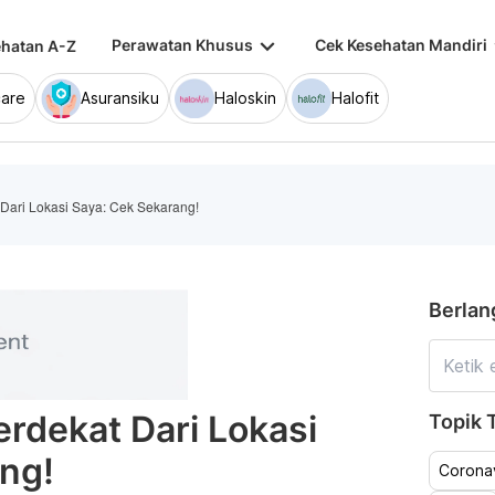
keyboard_arrow_down
keybo
Perawatan Khusus
Cek Kesehatan Mandiri
hatan A-Z
are
Asuransiku
Haloskin
Halofit
Dari Lokasi Saya: Cek Sekarang!
Berlan
rdekat Dari Lokasi
Topik T
ng!
Coronav