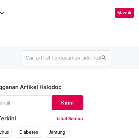
ard_arrow_down
Masuk
search
gganan Artikel Halodoc
Kirim
erkini
Lihat Semua
irus
Diabetes
Jantung