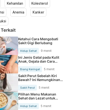
Kehamilan
Kolesterol
nsi
Anemia
Kanker
uksi
 Terkait
Ketahui Cara Mengobati
Sakit Gigi Berlubang
9 menit
Hidup Sehat
Ini Jenis Gatal pada Kulit
Anak, Gejala dan Cara
Mengobatinya
5 menit
Biang Keringat
Sakit Perut Sebelah Kiri
Bawah? Ini Kemungkinan
Penyebabnya
5 menit
Sakit Perut
Pilihan Menu Makanan
Sehat dan Lezat untuk
Mengurangi Kolesterol
5 menit
Hidup Sehat