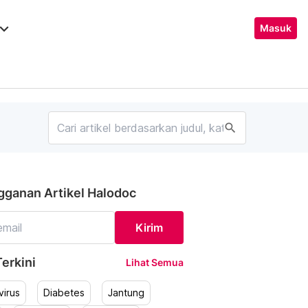
ard_arrow_down
Masuk
search
gganan Artikel Halodoc
Kirim
erkini
Lihat Semua
irus
Diabetes
Jantung