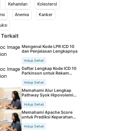
Kehamilan
Kolesterol
nsi
Anemia
Kanker
uksi
 Terkait
Mengenal Kode LPR ICD 10
dan Penjelasan Lengkapnya
Hidup Sehat
Daftar Lengkap Kode ICD 10
Parkinson untuk Rekam
Medis
Hidup Sehat
Memahami Alur Lengkap
Pathway Syok Hipovolemik
Secara Mudah
Hidup Sehat
Memahami Apache Score
untuk Prediksi Keparahan
Penyakit Pasien
Hidup Sehat