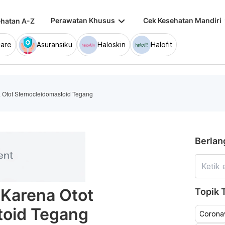
keyboard_arrow_down
keybo
Perawatan Khusus
Cek Kesehatan Mandiri
hatan A-Z
are
Asuransiku
Haloskin
Halofit
a Otot Sternocleidomastoid Tegang
Berlan
 Karena Otot
Topik T
toid Tegang
Coronav