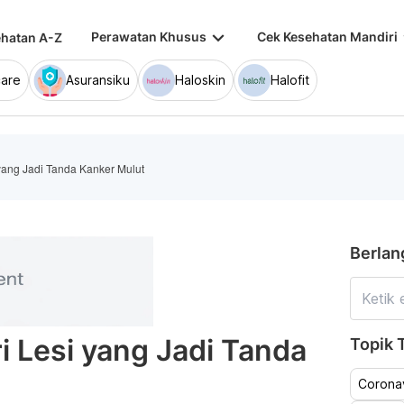
keyboard_arrow_down
keybo
Perawatan Khusus
Cek Kesehatan Mandiri
hatan A-Z
are
Asuransiku
Haloskin
Halofit
 yang Jadi Tanda Kanker Mulut
Berlan
i Lesi yang Jadi Tanda
Topik T
Coronav