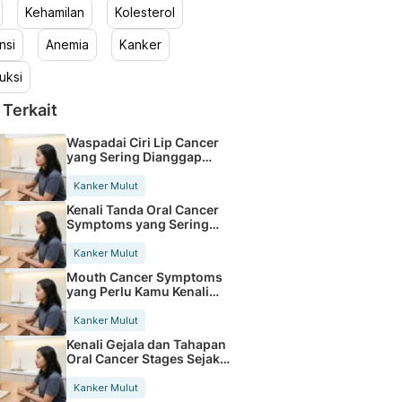
Kehamilan
Kolesterol
nsi
Anemia
Kanker
uksi
 Terkait
Waspadai Ciri Lip Cancer
yang Sering Dianggap
Sariawan
Kanker Mulut
Kenali Tanda Oral Cancer
Symptoms yang Sering
Diabaikan
Kanker Mulut
Mouth Cancer Symptoms
yang Perlu Kamu Kenali
Sejak Dini
Kanker Mulut
Kenali Gejala dan Tahapan
Oral Cancer Stages Sejak
Dini
Kanker Mulut