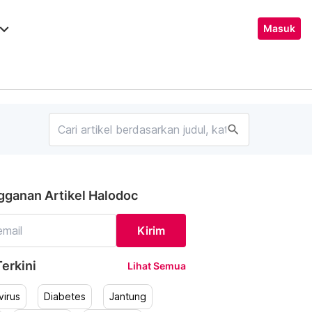
ard_arrow_down
Masuk
search
gganan Artikel Halodoc
Kirim
erkini
Lihat Semua
irus
Diabetes
Jantung