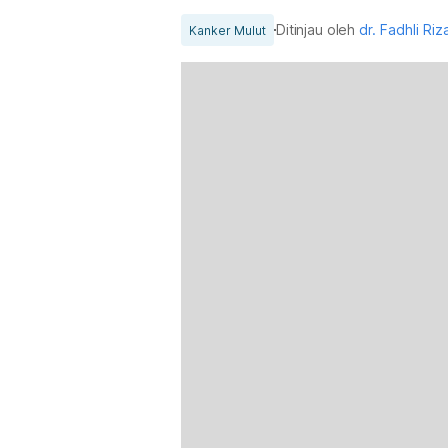
Ditinjau oleh
dr. Fadhli Ri
Kanker Mulut