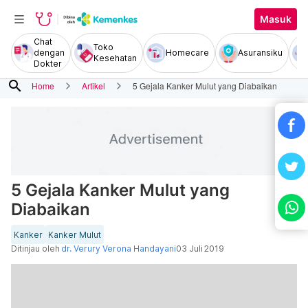
Masuk
Chat
Toko
dengan
Homecare
Asuransiku
Kesehatan
Dokter
search
Home
Artikel
5 Gejala Kanker Mulut yang Diabaikan
5 Gejala Kanker Mulut yang
Diabaikan
Kanker
Kanker Mulut
Ditinjau oleh
dr. Verury Verona Handayani
03 Juli 2019