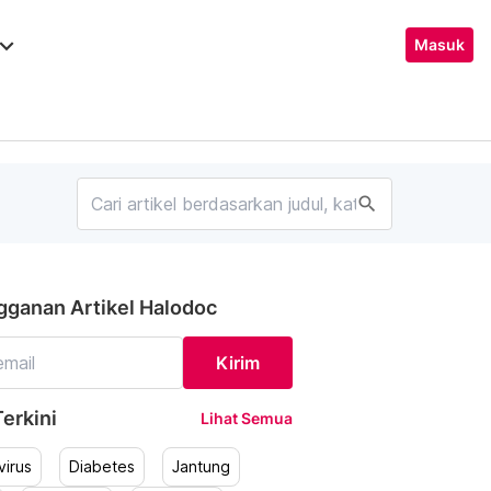
ard_arrow_down
Masuk
search
gganan Artikel Halodoc
Kirim
erkini
Lihat Semua
irus
Diabetes
Jantung