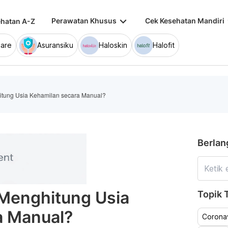
keyboard_arrow_down
keybo
Perawatan Khusus
Cek Kesehatan Mandiri
hatan A-Z
are
Asuransiku
Haloskin
Halofit
tung Usia Kehamilan secara Manual?
Berlan
Menghitung Usia
Topik T
a Manual?
Coronav