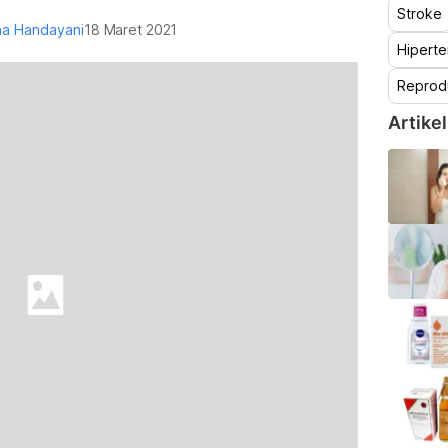
Stroke
ona Handayani
18 Maret 2021
Hiperte
Reprod
Artikel