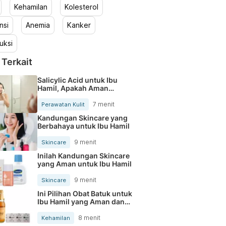
Kehamilan
Kolesterol
nsi
Anemia
Kanker
uksi
 Terkait
Salicylic Acid untuk Ibu
Hamil, Apakah Aman
Digunakan?
7 menit
Perawatan Kulit
Kandungan Skincare yang
Berbahaya untuk Ibu Hamil
9 menit
Skincare
Inilah Kandungan Skincare
yang Aman untuk Ibu Hamil
9 menit
Skincare
Ini Pilihan Obat Batuk untuk
Ibu Hamil yang Aman dan
Tersedia di Apotek
8 menit
Kehamilan